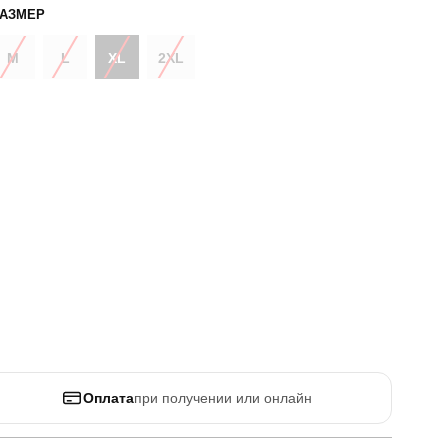
РАЗМЕР
M
L
XL
2XL
Оплата
при получении или онлайн