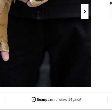
Поло
Літні комплекти
Сорочки
Комбінезони
Футболки
Спортивні
костюми
Майка
Кежуал
ХУДІ, СВІТШОТИ, СВЕТРИ
Кофти
Светри
Світшоти
Худі
Боди
Возврат
в течение 14 дней