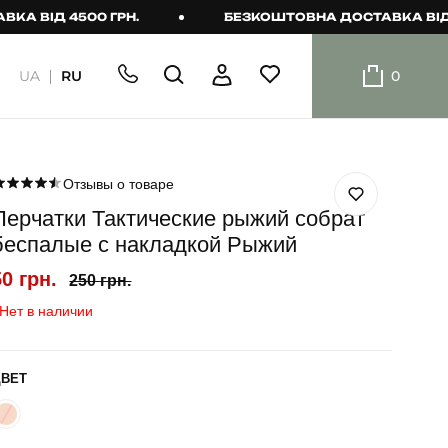
Д 4500 ГРН.
БЕЗКОШТОВНА ДОСТАВКА ВІД 4500 
UA
RU
0
ШОРТИ
Плавальні
шорти
Отзывы о товаре
Перчатки Тактические рыжий собрат
Шорти
беспалые с накладкой Рыжий
50 грн.
250 грн.
Нет в наличии
ЦВЕТ