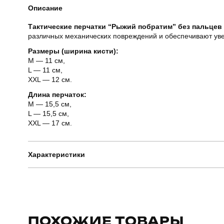
Описание
Тактические перчатки “Рыжий побратим” без пальцев 
различных механических повреждений и обеспечивают уве
Размеры (ширина кисти):
M — 11 см,
L — 11 см,
XXL — 12 см.
Длина перчаток:
M — 15,5 см,
L — 15,5 см,
XXL — 17 см.
Характеристики
Бренд
Артикул
ПОХОЖИЕ ТОВАРЫ