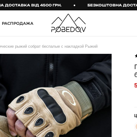
АВКА ВІД 4500 ГРН.
БЕЗКОШТОВНА ДОСТАВКА ВІ
РАСПРОДАЖА
ШТАНИ
ТАКТИЧНИЙ ОДЯГ
ические рыжий собрат беспалые с накладкой Рыжий
Брюки
Тактичне спорядження
Джогери
Тактичний жіночий
одяг
Карго
Тактичний чоловічий
Спортивні штани
одяг
Лосины
Тактичні рукавиці
Джинсы
Тактичні шкарпетки
КОМПЛЕКТИ
ТЕРМО-КОМПЛЕКТИ
ФУТБОЛКИ І СОРОЧКИ
Куртка й штани