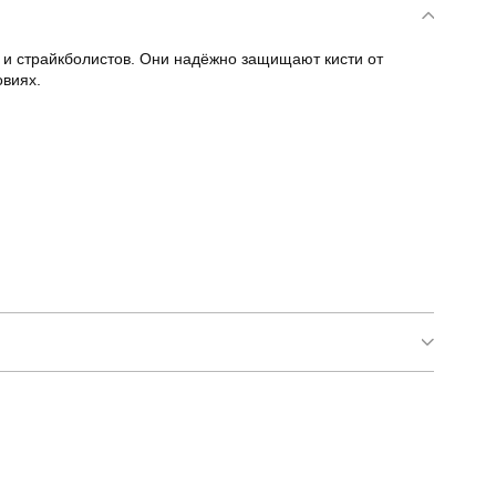
и страйкболистов. Они надёжно защищают кисти от
овиях.
тактичні рудий побратим безпалі з накладкою
тактичні