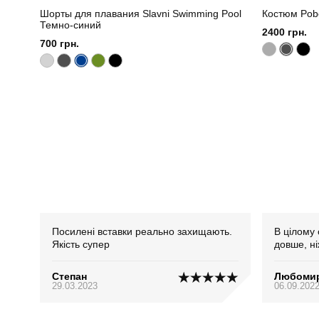
Шорты для плавания Slavni Swimming Pool
Костюм Pob
Темно-синий
2400 грн.
700 грн.
Посилені вставки реально захищають.
В цілому 
Якість супер
довше, ні
Степан
Любоми
29.03.2023
06.09.202