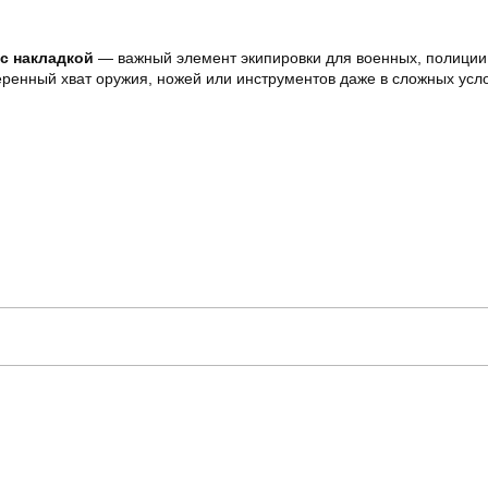
с накладкой
— важный элемент экипировки для военных, полиции 
ренный хват оружия, ножей или инструментов даже в сложных усл
fors
Модель
SSpe1214XLrd
Призначення