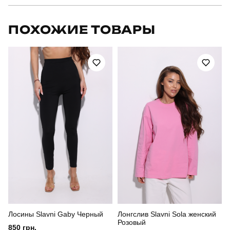
Бренд
slavni
ПОХОЖИЕ ТОВАРЫ
Артикул
SBkm5261Mca
Призначення
для повсякденного носіння
Стиль
повсякденний
Сезон
весна-осінь
Склад тканини
80% бавовна, 15% поліестер, 5% еластан
Країна - виробник
україна
Лосины Slavni Gaby Черный
Лонгслив Slavni Sola женский
Розовый
850 грн.