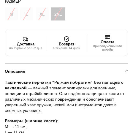
РАЗМЕР
M
L
XL
2XL
Оплата
Доставка
Возврат
при получении или
по Украине за 1-2 дня
в течение 14 дней
онлайн
Описание
Тактические перчатки “Рыжий побратим” без пальцев с
накладкой
— важный элемент экипировки для военных,
полиции и страйкболистов. Они надёжно защищают кисти от
различных механических повреждений и обеспечивают
уверенный хват оружия, ножей или инструментов даже в
сложных условиях.
Размеры (ширина кисти):
M — 11 см,
L — 11 см,