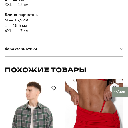
XXL — 12 см.
Длина перчаток:
M — 15,5 см,
L — 15,5 см,
XXL — 17 см.
Характеристики
Бренд
fors
ПОХОЖИЕ ТОВАРЫ
Модель
тактичні рудий побратим безпалі з накладкою
Артикул
SSpe12142XLrd
Відгуки
Призначення
тактичні