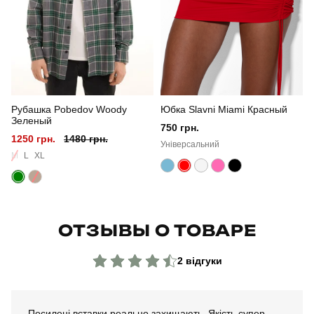
Рубашка Pobedov Woody
Юбка Slavni Miami Красный
Зеленый
750 грн.
1250 грн.
1480 грн.
Універсальний
M
L
XL
ОТЗЫВЫ О ТОВАРЕ
2 відгуки
Посилені вставки реально захищають. Якість супер