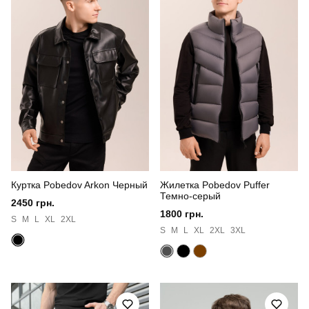
Куртка Pobedov Arkon Черный
Жилетка Pobedov Puffer
Темно-серый
2450 грн.
1800 грн.
S
M
L
XL
2XL
S
M
L
XL
2XL
3XL