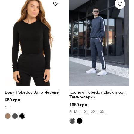
Боди Pobedov Juno Черный
Костюм Pobedov Black moon
Темно-серый
650 грн.
1650 грн.
S
L
S
M
L
XL
2XL
3XL