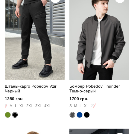
Штаны-карго Pobedov Vzir
Бомбер Pobedov Thunder
Черный
Темно-серый
1250 грн.
1700 грн.
S
M
L
XL
2XL
3XL
4XL
S
M
L
XL
2XL