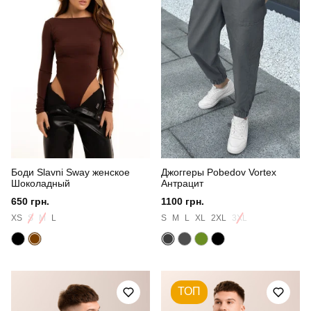
Боди Slavni Sway женское
Джоггеры Pobedov Vortex
Шоколадный
Антрацит
650 грн.
1100 грн.
XS
S
M
L
S
M
L
XL
2XL
3XL
ТОП