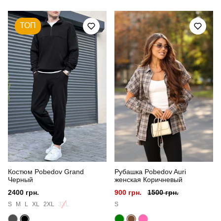
ТОП
Костюм Pobedov Grand
Рубашка Pobedov Auri
Черный
женская Коричневый
2400 грн.
900 грн.
1500 грн.
S
M
L
XL
2XL
3XL
S