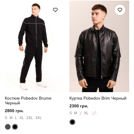
Костюм Pobedov Brume
Куртка Pobedov Brim Черный
Черный
2300 грн.
2800 грн.
S
M
L
XL
2XL
S
M
L
XL
2XL
3XL