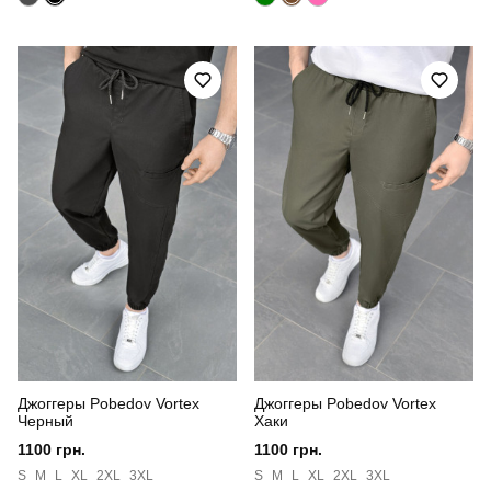
Джоггеры Pobedov Vortex
Джоггеры Pobedov Vortex
Черный
Хаки
1100 грн.
1100 грн.
S
M
L
XL
2XL
3XL
S
M
L
XL
2XL
3XL