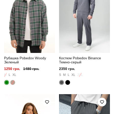
Рубашка Pobedov Woody
Костюм Pobedov Binance
Зеленый
Темно-серый
1250 грн.
1480 грн.
2350 грн.
M
L
XL
S
M
L
XL
2XL