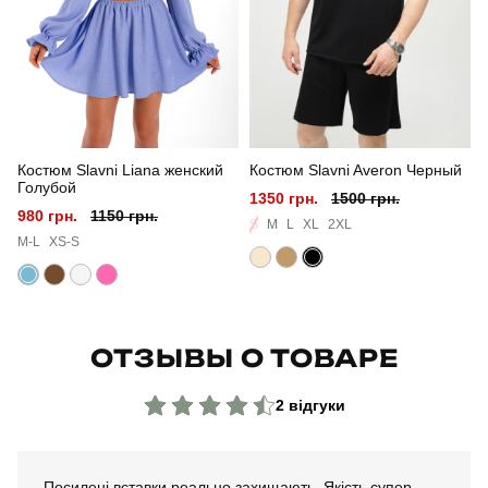
Костюм Slavni Liana женский
Костюм Slavni Averon Черный
Голубой
1350 грн.
1500 грн.
980 грн.
1150 грн.
S
M
L
XL
2XL
M-L
XS-S
ОТЗЫВЫ О ТОВАРЕ
2 відгуки
Посилені вставки реально захищають. Якість супер