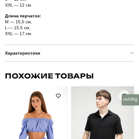
XXL — 12 см.
Длина перчаток:
M — 15,5 см,
L — 15,5 см,
XXL — 17 см.
Характеристики
Бренд
fors
ПОХОЖИЕ ТОВАРЫ
Модель
тактичні рудий побратим безпалі з накладкою
Артикул
SSpe1214Mrd
Відгуки
Призначення
тактичні