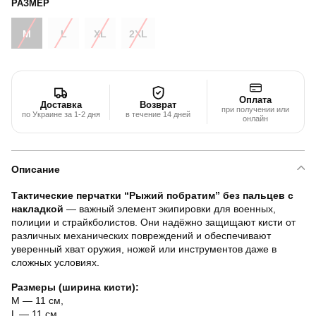
РАЗМЕР
M
L
XL
2XL
Оплата
Доставка
Возврат
при получении или
по Украине за 1-2 дня
в течение 14 дней
онлайн
Описание
Тактические перчатки “Рыжий побратим” без пальцев с
накладкой
— важный элемент экипировки для военных,
полиции и страйкболистов. Они надёжно защищают кисти от
различных механических повреждений и обеспечивают
уверенный хват оружия, ножей или инструментов даже в
сложных условиях.
Размеры (ширина кисти):
M — 11 см,
L — 11 см,