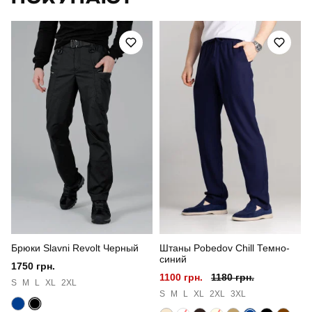
Призначення
для повсякденного носіння
Стиль
повсякденний
Сезон
літо
Країна - виробник
україна
Брюки Slavni Revolt Черный
Штаны Pobedov Chill Темно-
синий
1750 грн.
1100 грн.
1180 грн.
S
M
L
XL
2XL
S
M
L
XL
2XL
3XL