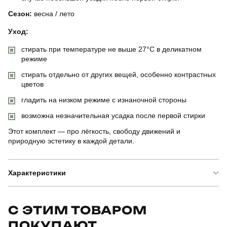
Сезон:
весна / лето
Уход:
стирать при температуре не выше 27°C в деликатном
режиме
стирать отдельно от других вещей, особенно контрастных
цветов
гладить на низком режиме с изнаночной стороны
возможна незначительная усадка после первой стирки
Этот комплект — про лёгкость, свободу движений и
природную эстетику в каждой детали.
Характеристики
Бренд
pobedov
С ЭТИМ ТОВАРОМ
ПОКУПАЮТ
Артикул
SBks3108Shgjlh