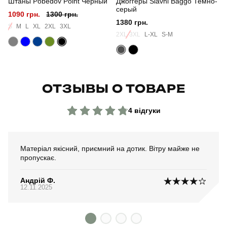
Штаны Pobedov Point Черный
Джоггеры Slavni Baggo Темно-
серый
1090 грн.
1300 грн.
1380 грн.
S
M
L
XL
2XL
3XL
2XL-3XL
L-XL
S-M
ОТЗЫВЫ О ТОВАРЕ
4 відгуки
Матеріал якісний, приємний на дотик. Вітру майже не
пропускає.
Андрій Ф.
12.11.2025