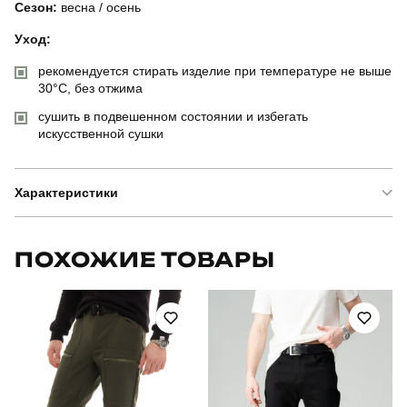
Сезон:
весна / осень
Уход:
рекомендуется стирать изделие при температуре не выше
30°C, без отжима
сушить в подвешенном состоянии и избегать
искусственной сушки
Характеристики
Бренд
pobedov
ПОХОЖИЕ ТОВАРЫ
Артикул
OWzi29773XLba
Призначення
для повсякденного носіння
Стиль
повсякденний