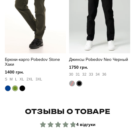
Сезон
осінь
Склад тканини
100% поліестер
Країна - виробник
україна
Брюки-карго Pobedov Stone
Джинсы Pobedov Neo Черный
Хаки
1750 грн.
1400 грн.
30
31
32
33
34
36
S
M
L
XL
2XL
3XL
ОТЗЫВЫ О ТОВАРЕ
4 відгуки