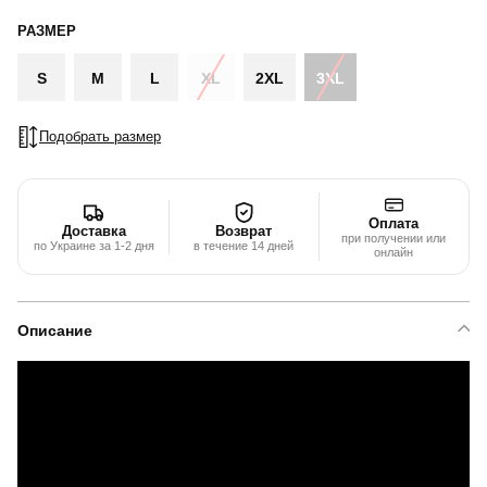
РАЗМЕР
S
M
L
XL
2XL
3XL
Подобрать размер
Оплата
Доставка
Возврат
при получении или
по Украине за 1-2 дня
в течение 14 дней
онлайн
Описание