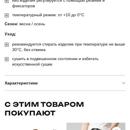
низ изделия регулируется с помощью резинки и
фиксаторов
температурный режим: от +10 до 0°C
Сезон:
весна / осень
Уход:
рекомендуется стирать изделие при температуре не выше
30°C, без отжима
сушить в подвешенном состоянии и избегать
искусственной сушки
Характеристики
Бренд
pobedov
С ЭТИМ ТОВАРОМ
ПОКУПАЮТ
Артикул
OWzi2977Sdge
Призначення
для повсякденного носіння