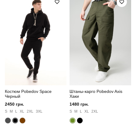
Стиль
повсякденний
Сезон
осінь
Склад тканини
100% поліестер
Країна - виробник
україна
Костюм Pobedov Space
Штаны-карго Pobedov Axis
Черный
Хаки
2450 грн.
1480 грн.
S
M
L
XL
2XL
3XL
S
M
L
XL
2XL