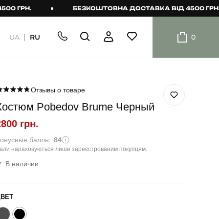
ГРН.
БЕЗКОШТОВНА ДОСТАВКА ВІД 4500 ГРН.
UA
RU
0
ШОРТИ
Плавальні
шорти
Отзывы о товаре
Костюм Pobedov Brume Черный
Шорти
2800 грн.
онусные баллы:
84
али нараховуються лише зареєстрованим покупцям.
В наличии
ЦВЕТ