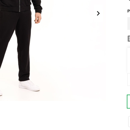
Поло
Літні комплекти
Сорочки
Комбінезони
Футболки
Спортивні
костюми
Майка
Кежуал
ХУДІ, СВІТШОТИ, СВЕТРИ
Кофти
Светри
Світшоти
Худі
Боди