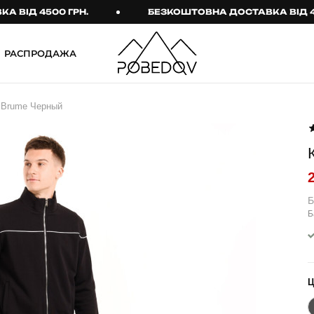
Д 4500 ГРН.
БЕЗКОШТОВНА ДОСТАВКА ВІД 4500 
РАСПРОДАЖА
ШТАНИ
ТАКТИЧНИЙ ОДЯГ
 Brume Черный
Брюки
Тактичне спорядження
Джогери
Тактичний жіночий
одяг
Карго
Тактичний чоловічий
Спортивні штани
одяг
Б
Б
Лосины
Тактичні рукавиці
Джинсы
Тактичні шкарпетки
КОМПЛЕКТИ
ТЕРМО-КОМПЛЕКТИ
ФУТБОЛКИ І СОРОЧКИ
Куртка й штани