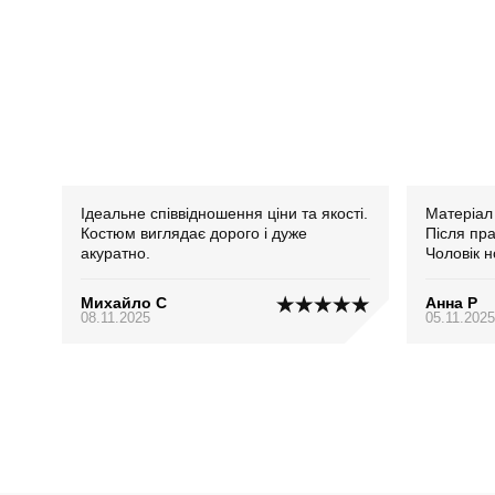
Ідеальне співвідношення ціни та якості.
Матеріал 
Костюм виглядає дорого і дуже
Після пра
акуратно.
Чоловік н
Михайло С
Анна Р
08.11.2025
05.11.2025