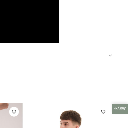
SBkm31622XLba
повсякденний
80% бавовна, 15% поліестер, 5% еластан
Відгуки