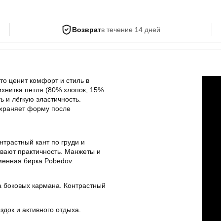
Возврат
в течение 14 дней
то ценит комфорт и стиль в
ихнитка петля (80% хлопок, 15%
ь и лёгкую эластичность.
охраняет форму после
нтрастный кант по груди и
ивают практичность. Манжеты и
менная бирка Pobedov.
а боковых кармана. Контрастный
здок и активного отдыха.