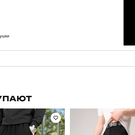
сушки
pobedov
Артикул
для повсякденного носіння
Стиль
УПАЮТ
осінь
Склад тканини
україна