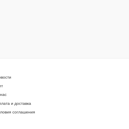
овости
пт
 нас
лата и доставка
словия соглашения