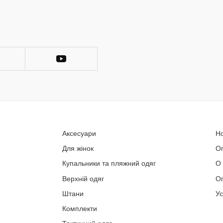
Аксесуари
Н
Для жінок
О
Купальники та пляжний одяг
О
Верхній одяг
Оп
Штани
У
Комплекти