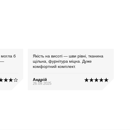
 могла б
Якість на висоті — шви рівні, тканина
 —
щільна, фурнітура міцна. Дуже
комфортний комплект.
Андрій
26.09.2025