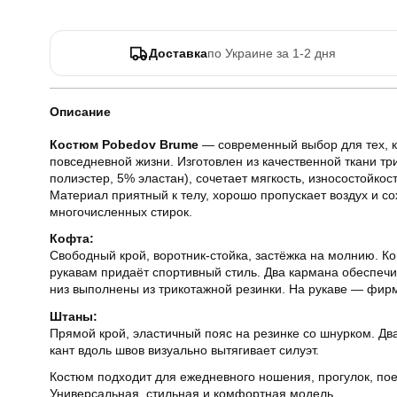
Доставка
по Украине за 1-2 дня
Описание
Костюм Pobedov Brume
— современный выбор для тех, к
повседневной жизни. Изготовлен из качественной ткани тр
полиэстер, 5% эластан), сочетает мягкость, износостойкост
Материал приятный к телу, хорошо пропускает воздух и с
многочисленных стирок.
Кофта:
Свободный крой, воротник-стойка, застёжка на молнию. Ко
рукавам придаёт спортивный стиль. Два кармана обеспеч
низ выполнены из трикотажной резинки. На рукаве — фир
Штаны:
Прямой крой, эластичный пояс на резинке со шнурком. Дв
кант вдоль швов визуально вытягивает силуэт.
Костюм подходит для ежедневного ношения, прогулок, пое
Универсальная, стильная и комфортная модель.