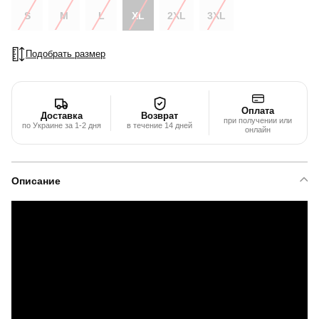
S
M
L
XL
2XL
3XL
Подобрать размер
Оплата
Доставка
Возврат
при получении или
по Украине за 1-2 дня
в течение 14 дней
онлайн
Описание