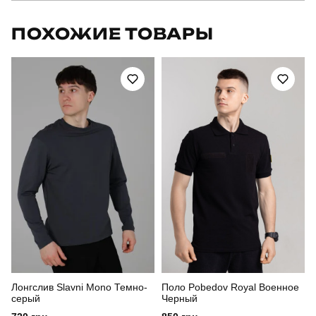
Бренд
pobedov
ПОХОЖИЕ ТОВАРЫ
Артикул
TSpl3097XLkh
Призначення
для повсякденного носіння
Стиль
мілітарі
Сезон
літо
Склад тканини
100% поліестер
Країна - виробник
україна
Лонгслив Slavni Mono Темно-
Поло Pobedov Royal Военное
серый
Черный