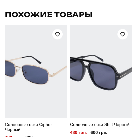
Бренд
pobedov
ПОХОЖИЕ ТОВАРЫ
Артикул
TSpl3097Lkh
Призначення
для повсякденного носіння
Стиль
мілітарі
Сезон
літо
Склад тканини
100% поліестер
Країна - виробник
україна
Солнечные очки Cipher
Солнечные очки Shift Черный
Черный
480 грн.
600 грн.