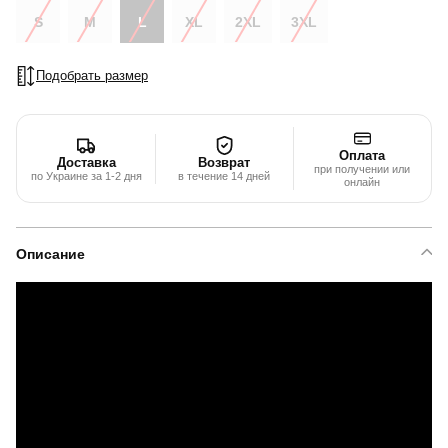
S
M
L
XL
2XL
3XL
Подобрать размер
Оплата
Доставка
Возврат
при получении или
по Украине за 1-2 дня
в течение 14 дней
онлайн
Описание