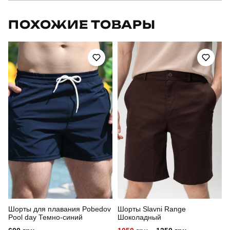
Бренд
pobedov
ПОХОЖИЕ ТОВАРЫ
Артикул
TSpl30973XLkh
Призначення
для повсякденного носіння
Стиль
мілітарі
Сезон
весна-лето
Склад тканини
100% поліестер
Країна - виробник
україна
Шорты для плавания Pobedov
Шорты Slavni Range
Pool day Темно-синий
Шоколадный