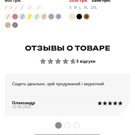
600 грн.
1050 грн.
1350 грн.
S
M
L
XL
2XL
3XL
S
M
L
XL
2XL
ОТЗЫВЫ О ТОВАРЕ
3 відгуки
Сидить ідеально, крій продуманий і акуратний.
Олександр
19.06.2025