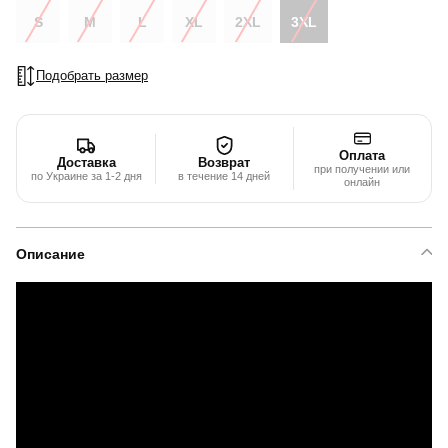
S
M
L
XL
2XL
3XL
Подобрать размер
Оплата
Доставка
Возврат
при получении или
по Украине за 1-2 дня
в течение 14 дней
онлайн
Описание