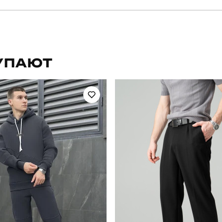
pobedov
Артикул
для повсякденного носіння
Стиль
УПАЮТ
осінь
Склад тканини
україна