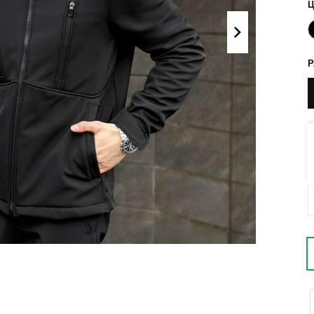
Поло
Літні комплекти
Сорочки
Комбінезони
Футболки
Спортивні
костюми
Майка
Кежуал
ХУДІ, СВІТШОТИ, СВЕТРИ
Кофти
Светри
Світшоти
Худі
Боди