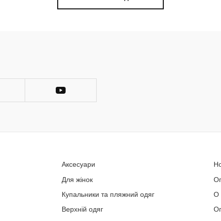
Аксесуари
Н
Для жінок
О
Купальники та пляжний одяг
О
Верхній одяг
Оп