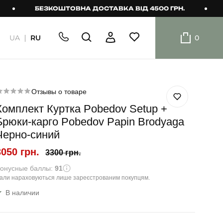
БЕЗКОШТОВНА ДОСТАВКА ВІД 4500 ГРН.
БЕЗК
UA
RU
0
ШОРТИ
Плавальні
шорти
Отзывы о товаре
Комплект Куртка Pobedov Setup +
Шорти
Брюки-карго Pobedov Papin Brodyaga
Черно-синий
3050 грн.
3300 грн.
онусные баллы:
91
али нараховуються лише зареєстрованим покупцям.
В наличии