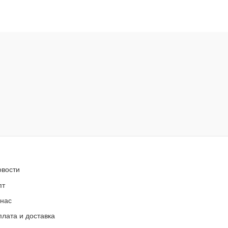
овости
пт
 нас
лата и доставка