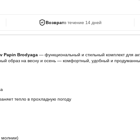
Возврат
в течение 14 дней
v Papin Brodyaga
— функциональный и стильный комплект для акти
ичный образ на весну и осень — комфортный, удобный и продуманны
са
раняет тепло в прохладную погоду
й молнии)