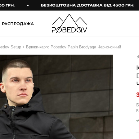
.
БЕЗКОШТОВНА ДОСТАВКА ВІД 4500 ГРН.
РАСПРОДАЖА
ШТАНИ
ТАКТИЧНИЙ ОДЯГ
edov Setup + Брюки-карго Pobedov Papin Brodyaga Черно-синий
Брюки
Тактичне спорядження
Джогери
Тактичний жіночий
одяг
Карго
Тактичний чоловічий
Спортивні штани
одяг
Лосины
Тактичні рукавиці
Б
Джинсы
Тактичні шкарпетки
Б
КОМПЛЕКТИ
ТЕРМО-КОМПЛЕКТИ
ФУТБОЛКИ І СОРОЧКИ
Куртка й штани