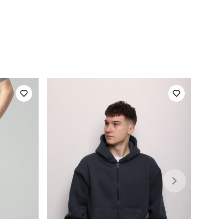
SBkm5282Sbabb
повсякденний
куртка: 100% поліестер штани: 100% бавовна