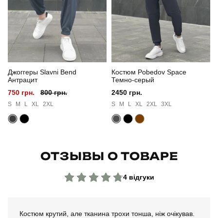
Країна - виробник
україна
Джоггеры Slavni Bend
Костюм Pobedov Space
Антрацит
Темно-серый
750 грн.
800 грн.
2450 грн.
S
M
L
XL
2XL
S
M
L
XL
2XL
3XL
ОТЗЫВЫ О ТОВАРЕ
4 відгуки
Костюм крутий, але тканина трохи тонша, ніж очікував.