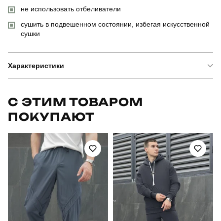
не использовать отбеливатели
сушить в подвешенном состоянии, избегая искусственной
сушки
Характеристики
Бренд
pobedov
С ЭТИМ ТОВАРОМ
ПОКУПАЮТ
Артикул
SBkm3152Ldge
Призначення
для повсякденного носіння
Стиль
повсякденний
Сезон
весна-осінь
Склад тканини
80% бавовна, 15% поліестер, 5% еластан