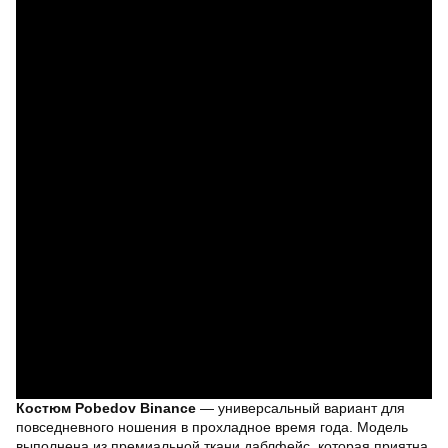
Костюм Pobedov Binance
— универсальный вариант для
повседневного ношения в прохладное время года. Модель
выполнена из премиальной ткани даблфейс, которая приятна