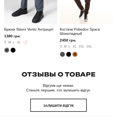
Брюки Slavni Vento Антрацит
Костюм Pobedov Space
Шоколадный
1380 грн.
2450 грн.
S
M
L
XL
2XL
S
M
L
XL
2XL
3XL
ОТЗЫВЫ О ТОВАРЕ
Відгуків ще немає.
Станьте першим, хто залишить відгук.
ЗАЛИШИТИ ВІДГУК