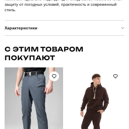
защиту от погодных условий, практичность и современный
стиль.
Характеристики
Бренд
pobedov
С ЭТИМ ТОВАРОМ
ПОКУПАЮТ
Артикул
SBkm5282Sbage
Призначення
для повсякденного носіння
Стиль
повсякденний
Сезон
осінь
Склад тканини
куртка: 100% поліестер штани: 100% бавовна
Країна - виробник
україна