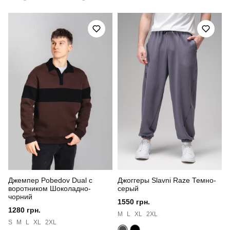
Призначення
для повсякденного носіння
Стиль
повсякденний
Сезон
осінь
Склад тканини
100% поліестер
Країна - виробник
україна
Джемпер Pobedov Dual с
Джоггеры Slavni Raze Темно-
воротником Шоколадно-
серый
чорний
1550 грн.
1280 грн.
M
L
XL
2XL
S
M
L
XL
2XL