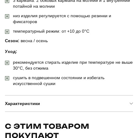
3 кармана: 2 боковых кармана на молнии и 1 внутренний
потайной на молнии
низ изделия регулируется с помощью резинки и
фиксаторов
температурный режим: от +10 до 0°C
Сезон:
весна / осень
Уход:
рекомендуется стирать изделие при температуре не выше
30°C, без отжима
сушить в подвешенном состоянии и избегать
искусственной сушки
Характеристики
Бренд
pobedov
С ЭТИМ ТОВАРОМ
ПОКУПАЮТ
Артикул
OWzi29773XLdge