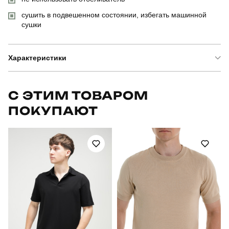
сушить в подвешенном состоянии, избегать машинной
сушки
Характеристики
Бренд
pobedov
С ЭТИМ ТОВАРОМ
ПОКУПАЮТ
Модель
pobedov 95
Артикул
PNjo674Lst
Призначення
для повсякденного носіння
Стиль
повсякденний
Сезон
весна