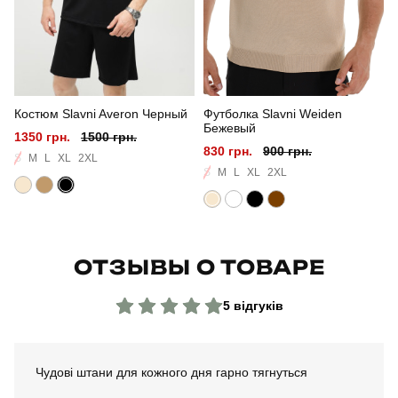
Склад тканини
80% бавовна, 15% поліестер, 5% еластан
Країна - виробник
україна
Костюм Slavni Averon Черный
Футболка Slavni Weiden
Бежевый
1350 грн.
1500 грн.
830 грн.
900 грн.
S
M
L
XL
2XL
S
M
L
XL
2XL
ОТЗЫВЫ О ТОВАРЕ
5 відгуків
Чудові штани для кожного дня гарно тягнуться