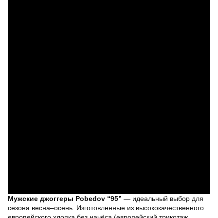
Мужские джоггеры Pobedov “95”
— идеальный выбор для
сезона весна–осень. Изготовленные из высококачественного
европейского хлопка без начёса (европейский трикотаж