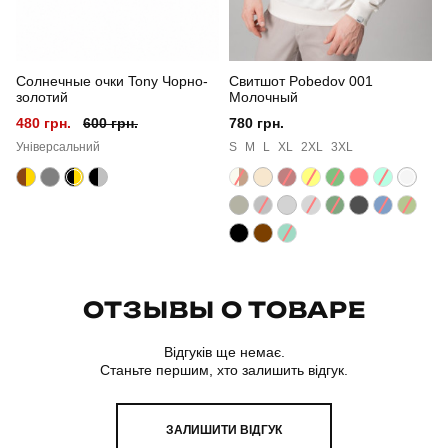
Солнечные очки Tony Чорно-
Свитшот Pobedov 001
золотий
Молочный
480 грн.
600 грн.
780 грн.
Універсальний
S
M
L
XL
2XL
3XL
ОТЗЫВЫ О ТОВАРЕ
Відгуків ще немає.
Станьте першим, хто залишить відгук.
ЗАЛИШИТИ ВІДГУК