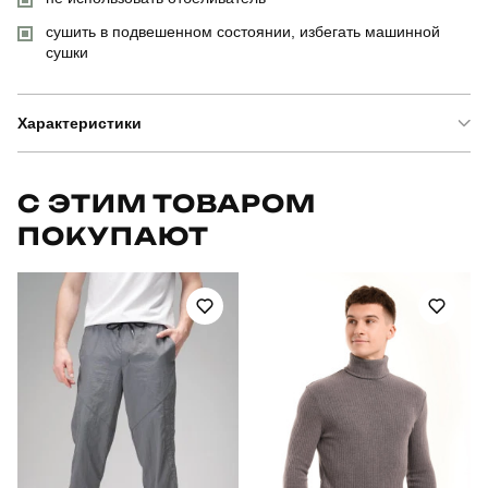
сушить в подвешенном состоянии, избегать машинной
сушки
Характеристики
Бренд
pobedov
С ЭТИМ ТОВАРОМ
ПОКУПАЮТ
Модель
pobedov 95
Артикул
PNjo674Llkh
Призначення
для повсякденного носіння
Стиль
повсякденний
Сезон
весна