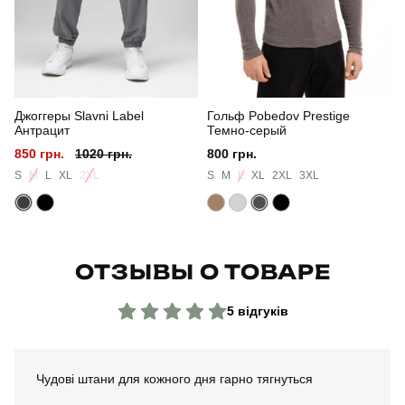
Склад тканини
80% бавовна, 15% поліестер, 5% еластан
Країна - виробник
україна
Джоггеры Slavni Label
Гольф Pobedov Prestige
Антрацит
Темно-серый
850 грн.
1020 грн.
800 грн.
S
M
L
XL
2XL
S
M
L
XL
2XL
3XL
ОТЗЫВЫ О ТОВАРЕ
5 відгуків
Чудові штани для кожного дня гарно тягнуться