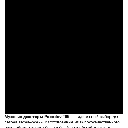
Мужские джоггеры Pobedov “95”
— идеальный выбор для
сезона весна–осень. Изготовленные из высококачественного
европейского хлопка без начёса (европейский трикотаж