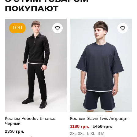
ПОКУПАЮТ
Артикул
SHlf532341bb
Призначення
для повсякденного носіння
ТОП
Стиль
повсякденний
Сезон
весна
Костюм Pobedov Binance
Костюм Slavni Twix Антрацит
Черный
1180 грн.
1450 грн.
2350 грн.
2XL-3XL
L-XL
S-M