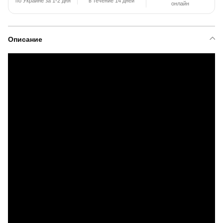
по Украине за 1-2 дня
в течение 14 дней
онлайн
Описание