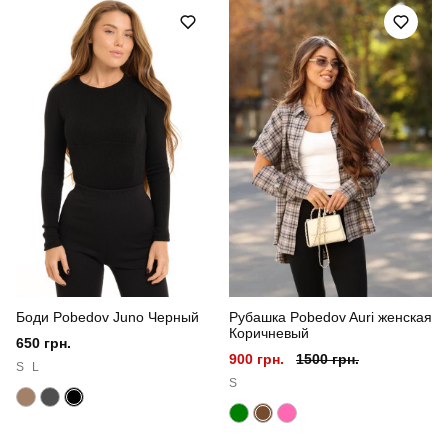
Призначення
для повсякденного носіння
Стиль
повсякденний
Сезон
весна-осінь
Склад тканини
80% бавовна, 15% поліестер, 5% еластан
Країна - виробник
україна
Боди Pobedov Juno Черный
Рубашка Pobedov Auri женская
Коричневый
650 грн.
900 грн.
1500 грн.
S
L
S