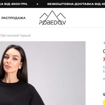
4500 ГРН.
БЕЗКОШТОВНА ДОСТАВКА ВІД 4500 ГР
РАСПРОДАЖА
ШТАНИ
ТАКТИЧНИЙ ОДЯГ
 Obri женский Черный
Брюки
Тактичне спорядження
Джогери
Тактичний жіночий
одяг
Карго
Тактичний чоловічий
Спортивні штани
одяг
Б
Б
Лосины
Тактичні рукавиці
Джинсы
Тактичні шкарпетки
КОМПЛЕКТИ
ТЕРМО-КОМПЛЕКТИ
ФУТБОЛКИ І СОРОЧКИ
Куртка й штани