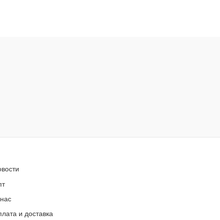
овости
пт
 нас
лата и доставка