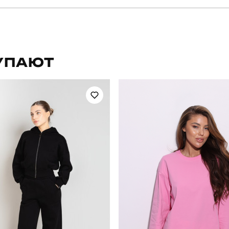
pobedov
Артикул
для повсякденного носіння
Стиль
УПАЮТ
весна-осінь
Склад тканини
україна