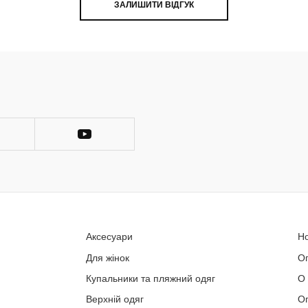
ЗАЛИШИТИ ВІДГУК
Аксесуари
Н
Для жінок
О
Купальники та пляжний одяг
О
Верхній одяг
Оп