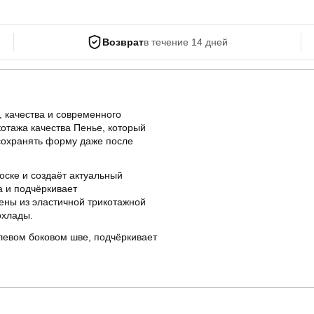
Возврат
в течение 14 дней
 качества и современного
котажа качества Пенье, который
 сохранять форму даже после
ске и создаёт актуальный
а и подчёркивает
ены из эластичной трикотажной
охлады.
левом боковом шве, подчёркивает