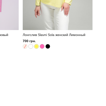
озовый
Лонгслив Slavni Sola женский Лимонный
Плать
700 грн.
1300 