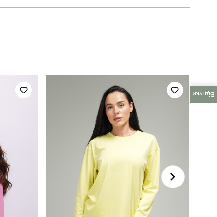
BLss5310Mba
повсякденний
80% бавовна, 15% поліестер, 5% еластан
Відгуки