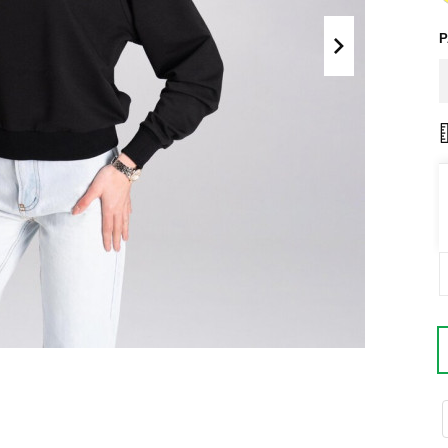
Поло
Літні комплекти
Сорочки
Комбінезони
Футболки
Спортивні
костюми
Майка
Кежуал
ХУДІ, СВІТШОТИ, СВЕТРИ
Кофти
Светри
Світшоти
Худі
Боди