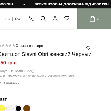
Н.
БЕЗКОШТОВНА ДОСТАВКА ВІД 4500 ГРН.
UA
RU
0
ШОРТИ
Плавальні
шорти
Отзывы о товаре
Свитшот Slavni Obri женский Черный
Шорти
750 грн.
онусные баллы:
22
али нараховуються лише зареєстрованим покупцям.
В наличии
ЦВЕТ