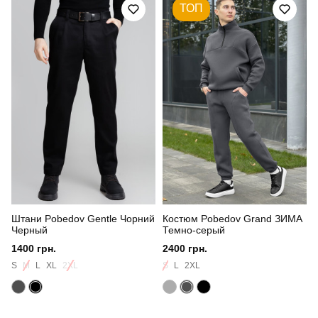
ТОП
Призначення
для повсякденного носіння
Стиль
повсякденний
Сезон
зима
Склад тканини
80% бавовна, 15% поліестер, 5% еластан
Країна - виробник
україна
Штани Pobedov Gentle Чорний
Костюм Pobedov Grand ЗИМА
Черный
Темно-серый
1400 грн.
2400 грн.
S
M
L
XL
2XL
S
L
2XL