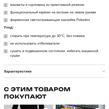
манжеты и горловина из трикотажной резинки
функциональный карман на молнии на левом рукаве
фирменная светоотражающая наклейка Pobedov
Уход:
стирать при температуре до 30°C, без отжима
не использовать отбеливатели
сушить в подвешенном состоянии, избегать машинной
сушки
Характеристики
Бренд
pobedov
С ЭТИМ ТОВАРОМ
ПОКУПАЮТ
Модель
світшот pobedov apex
Артикул
BLss2872Sba