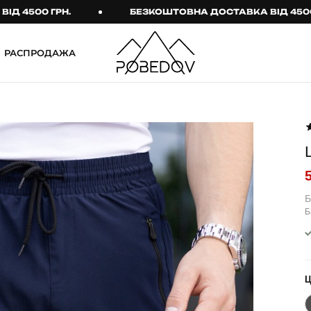
00 ГРН.
БЕЗКОШТОВНА ДОСТАВКА ВІД 4500 ГРН.
РАСПРОДАЖА
ШТАНИ
ТАКТИЧНИЙ ОДЯГ
Брюки
Тактичне спорядження
Джогери
Тактичний жіночий
одяг
Карго
Тактичний чоловічий
Спортивні штани
одяг
Б
Б
Лосины
Тактичні рукавиці
Джинсы
Тактичні шкарпетки
КОМПЛЕКТИ
ТЕРМО-КОМПЛЕКТИ
ФУТБОЛКИ І СОРОЧКИ
Куртка й штани