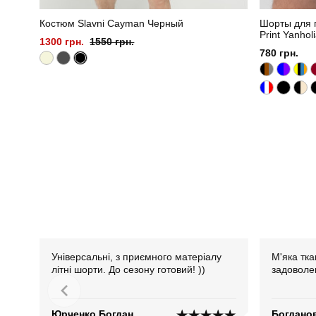
Костюм Slavni Cayman Черный
Шорты для п
Print Yanhol
1300 грн.
1550 грн.
780 грн.
Універсальні, з приємного матеріалу
М'яка тка
літні шорти. До сезону готовий! ))
задоволе
Юрченко Богдан
Богдано