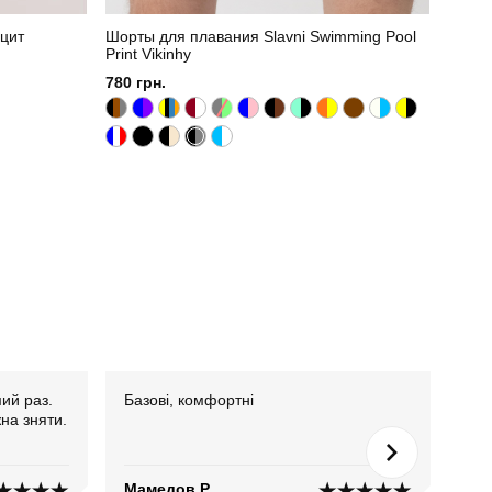
ацит
Шорты для плавания Slavni Swimming Pool
Print Vikinhy
780 грн.
мий раз.
Базові, комфортні
Кла
на зняти.
Мамедов Р.
Куч