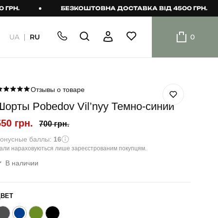
БЕЗКОШТОВНА ДОСТАВКА ВІД 4500 ГРН.
UA
RU
0
ШОРТИ
Плавальні
шорти
Отзывы о товаре
Шорты Pobedov Vil’nyy Темно-синий
Шорти
550 грн.
700 грн.
онусные баллы:
16
али нараховуються лише зареєстрованим покупцям.
В наличии
ЦВЕТ