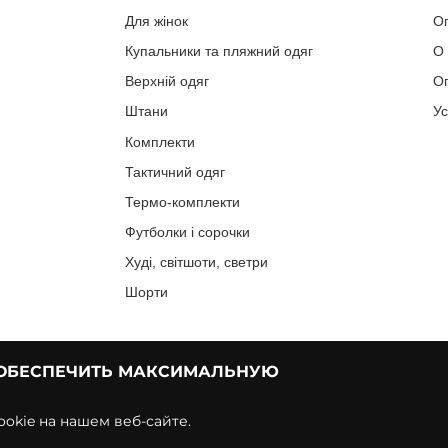
Для жінок
О
Купальники та пляжний одяг
О
Верхній одяг
Оп
Штани
У
Комплекти
Тактичний одяг
Термо-комплекти
Футболки і сорочки
Худі, світшоти, светри
Шорти
 ОБЕСПЕЧИТЬ МАКСИМАЛЬНУЮ
okie на нашем веб-сайте.