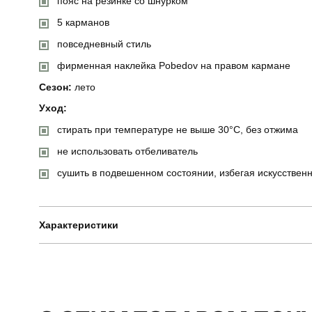
пояс на резинке со шнурком
5 карманов
повседневный стиль
фирменная наклейка Pobedov на правом кармане
Сезон:
лето
Уход:
стирать при температуре не выше 30°C, без отжима
не использовать отбеливатель
сушить в подвешенном состоянии, избегая искусствен
Характеристики
Бренд
Артикул