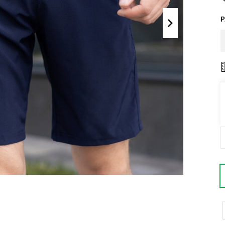
Поло
Літні комплекти
Сорочки
Комбінезони
Футболки
Спортивні
костюми
Майка
Кежуал
ХУДІ, СВІТШОТИ, СВЕТРИ
Кофти
Светри
Світшоти
Худі
Боди