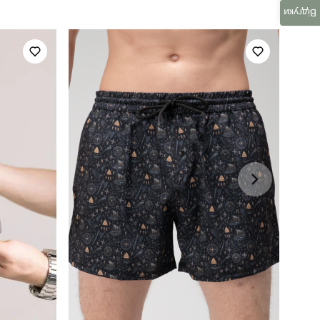
Відгуки
літо
україна