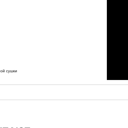
ной сушки
pobedov
Модель
SOhr2495Ldb
Призначення