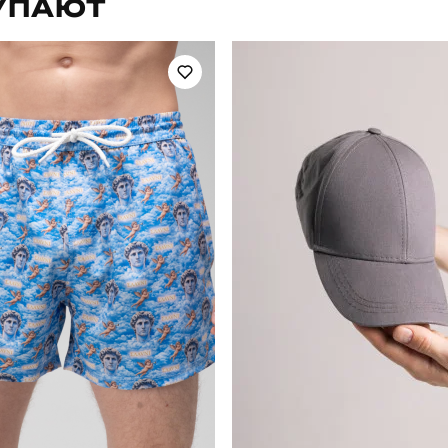
УПАЮТ
повсякденний
Сезон
100% поліестер
Країна - виробник