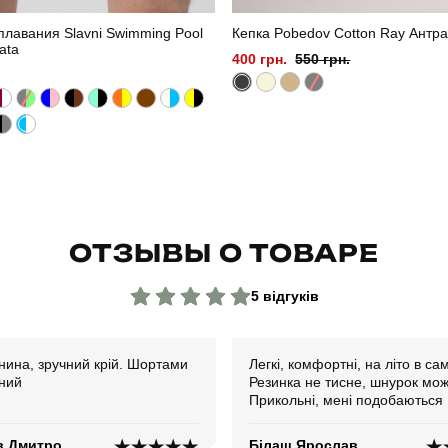
лавания Slavni Swimming Pool
Кепка Pobedov Cotton Ray Антр
iata
400 грн.
550 грн.
ОТЗЫВЫ О ТОВАРЕ
5 відгуків
нина, зручний крій. Шортами
Легкі, комфортні, на літо в са
ний
Резинка не тисне, шнурок мож
Прикольні, мені подобаються
в Дмитро
Білаш Ярослав