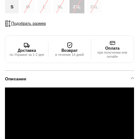
S
M
L
XL
2XL
3XL
Подобрать размер
Оплата
Доставка
Возврат
при получении или
по Украине за 1-2 дня
в течение 14 дней
онлайн
Описание