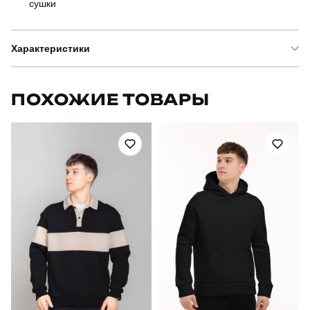
сушки
Характеристики
Бренд
pobedov
ПОХОЖИЕ ТОВАРЫ
Модель
світшот pobedov apex
Артикул
BLss28722XLba
Призначення
для повсякденного носіння
Стиль
повсякденний
Сезон
зима
Склад тканини
80% бавовна, 15% поліестер, 5% еластан