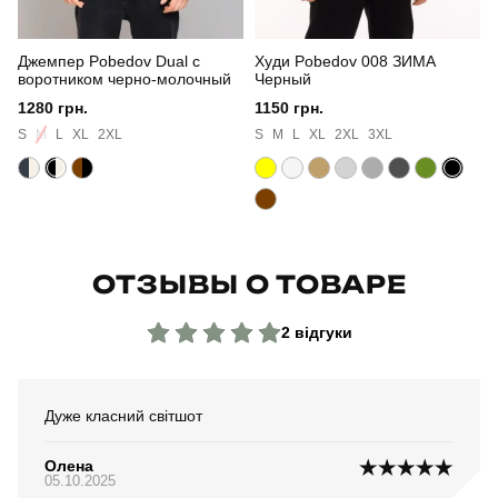
Країна - виробник
україна
Джемпер Pobedov Dual с
Худи Pobedov 008 ЗИМА
воротником черно-молочный
Черный
1280 грн.
1150 грн.
S
M
L
XL
2XL
S
M
L
XL
2XL
3XL
ОТЗЫВЫ О ТОВАРЕ
2 відгуки
Дуже класний світшот
Олена
05.10.2025