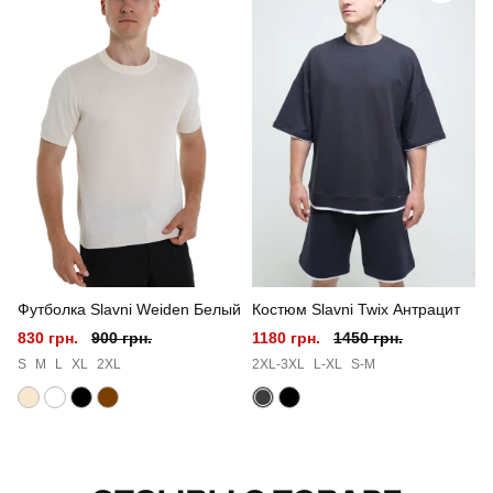
Стиль
повсякденний
Сезон
літо
Склад тканини
верх: 80% бавовна, 15% поліестер, 5% еластан
низ: 100% котон
Країна - виробник
україна
Футболка Slavni Weiden Белый
Костюм Slavni Twix Антрацит
830 грн.
900 грн.
1180 грн.
1450 грн.
S
M
L
XL
2XL
2XL-3XL
L-XL
S-M