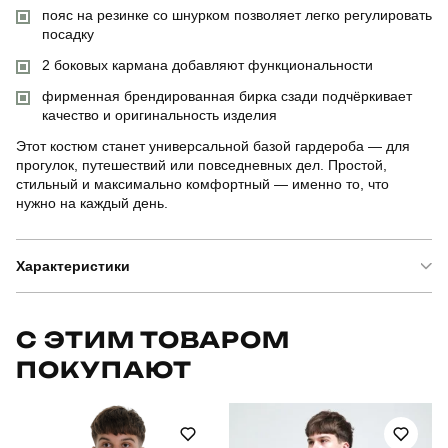
пояс на резинке со шнурком позволяет легко регулировать
посадку
2 боковых кармана добавляют функциональности
фирменная брендированная бирка сзади подчёркивает
качество и оригинальность изделия
Этот костюм станет универсальной базой гардероба — для
прогулок, путешествий или повседневных дел. Простой,
стильный и максимально комфортный — именно то, что
нужно на каждый день.
Характеристики
Бренд
pobedov
С ЭТИМ ТОВАРОМ
ПОКУПАЮТ
Артикул
SBks5305XLdhdf
Призначення
для повсякденного носіння