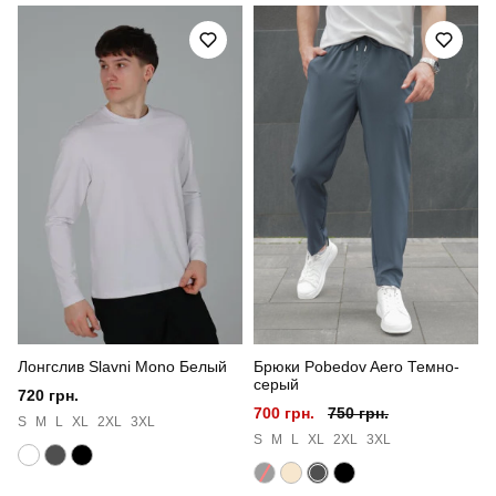
Призначення
для повсякденного носіння
Стиль
повсякденний
Сезон
літо
Склад тканини
верх: 80% бавовна, 15% поліестер, 5% еластан
низ: 100% котон
Країна - виробник
україна
Лонгслив Slavni Mono Белый
Брюки Pobedov Aero Темно-
серый
720 грн.
700 грн.
750 грн.
S
M
L
XL
2XL
3XL
S
M
L
XL
2XL
3XL