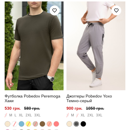
Призначення
для повсякденного носіння
Стиль
повсякденний
Сезон
літо
Склад тканини
верх: 80% бавовна, 15% поліестер, 5% еластан
низ: 100% котон
Країна - виробник
україна
Футболка Pobedov Peremoga
Джоггеры Pobedov Yoxo
Хаки
Темно-серый
530 грн.
580 грн.
900 грн.
1050 грн.
S
M
L
XL
2XL
3XL
S
M
L
XL
2XL
3XL