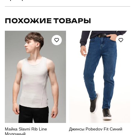
Бренд
pobedov
ПОХОЖИЕ ТОВАРЫ
Модель
pobedov orel в горох
Артикул
SRru1350XLwhba
Призначення
для повсякденного носіння
Стиль
класичний
Сезон
весна
Склад тканини
95% бавовна, 5% еластан
Майка Slavni Rib Line
Джинсы Pobedov Fit Синий
Молочный