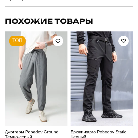
Бренд
pobedov
ПОХОЖИЕ ТОВАРЫ
Модель
pobedov orel в горох
ТОП
Артикул
SRru1350Lwhba
Призначення
для повсякденного носіння
Стиль
класичний
Сезон
весна
Склад тканини
95% бавовна, 5% еластан
Джоггеры Pobedov Ground
Брюки-карго Pobedov Static
Темно-серый
Черный