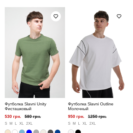
Модель
pobedov vil’nyy
Артикул
SOhr2495Ldge
Призначення
для повсякденного носіння
Стиль
повсякденний
Сезон
літо
Склад тканини
100% поліестер
Країна - виробник
україна
Футболка Slavni Unity
Футболка Slavni Outline
Фисташковый
Молочный
530 грн.
580 грн.
950 грн.
1250 грн.
S
M
L
XL
2XL
S
M
L
XL
2XL