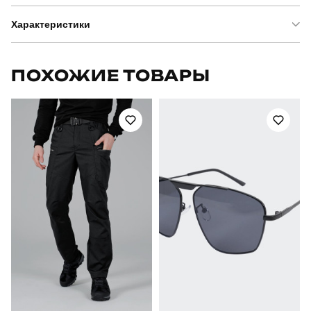
Характеристики
Бренд
pobedov
ПОХОЖИЕ ТОВАРЫ
Модель
pobedov marsel
Артикул
SOhr23872XLwh
Призначення
для повсякденного носіння
Стиль
повсякденний
Сезон
літо
Склад тканини
45% льон, 35% бавовна, 20% віскоза
Країна - виробник
україна