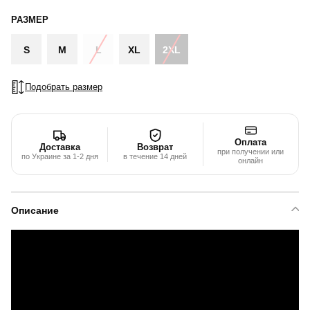
РАЗМЕР
S
M
L
XL
2XL
Подобрать размер
Оплата
Доставка
Возврат
при получении или
по Украине за 1-2 дня
в течение 14 дней
онлайн
Описание