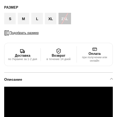
РАЗМЕР
S
M
L
XL
2XL
Подобрать размер
Оплата
Доставка
Возврат
при получении или
по Украине за 1-2 дня
в течение 14 дней
онлайн
Описание