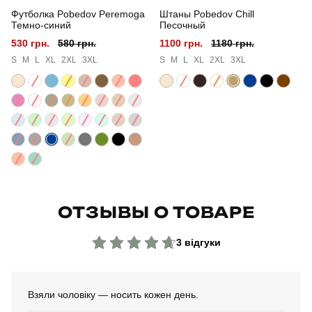
Футболка Pobedov Peremoga
Штаны Pobedov Chill
Темно-синий
Песочный
530 грн.
580 грн.
1100 грн.
1180 грн.
S
M
L
XL
2XL
3XL
S
M
L
XL
2XL
3XL
ОТЗЫВЫ О ТОВАРЕ
3 відгуки
Взяли чоловіку — носить кожен день.