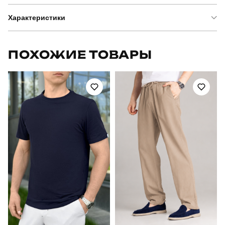
Характеристики
Бренд
pobedov
ПОХОЖИЕ ТОВАРЫ
Модель
pobedov marsel
Артикул
SOhr23872XLdb
Призначення
для повсякденного носіння
Стиль
повсякденний
Сезон
весна-лето
Склад тканини
45% льон, 35% бавовна, 20% віскоза
Країна - виробник
україна