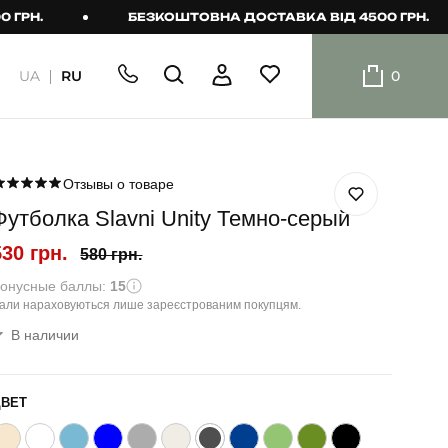
.
БЕЗКОШТОВНА ДОСТАВКА ВІД 4500 ГРН.
UA
RU
0
ШОРТИ
Плавальні
шорти
Отзывы о товаре
Футболка Slavni Unity Темно-серый
Шорти
530 грн.
580 грн.
онусные баллы:
15
али нараховуються лише зареєстрованим покупцям.
В наличии
ЦВЕТ