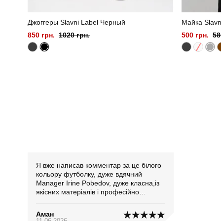
Джоггеры Slavni Label Черный
Майка Slavn
850 грн.
1020 грн.
500 грн.
58
Я вже написав комментар за це білого
кольору футболку, дуже вдячний
Manager Irine Pobedov, дуже класна,із
якісних матеріалів і професійно
прошити. рівень обслуговування вищий
клас. Від щирого серця подяка і бажаю
Аман
усього найкращого Вам у житті і
11.06.2026