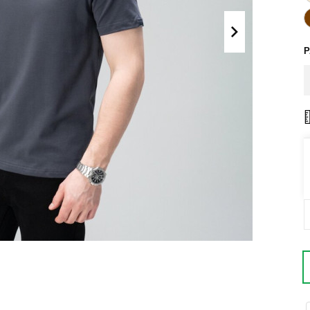
Поло
Літні комплекти
Сорочки
Комбінезони
Футболки
Спортивні
костюми
Майка
Кежуал
ХУДІ, СВІТШОТИ, СВЕТРИ
Кофти
Светри
Світшоти
Худі
Боди