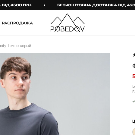
500 ГРН.
БЕЗКОШТОВНА ДОСТАВКА ВІД 4500 ГРН
РАСПРОДАЖА
ШТАНИ
ТАКТИЧНИЙ ОДЯГ
nity Темно-серый
Брюки
Тактичне спорядження
Джогери
Тактичний жіночий
одяг
Карго
Тактичний чоловічий
Спортивні штани
одяг
Б
Б
Лосины
Тактичні рукавиці
Джинсы
Тактичні шкарпетки
КОМПЛЕКТИ
ТЕРМО-КОМПЛЕКТИ
ФУТБОЛКИ І СОРОЧКИ
Куртка й штани