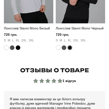
Лонгслив Slavni Mono Белый
Лонгслив Slavni Mono Черный
720 грн.
720 грн.
S
M
L
XL
2XL
3XL
S
M
L
XL
2XL
3XL
ОТЗЫВЫ О ТОВАРЕ
1 відгук
Я вже написав комментар за це білого кольору
футболку, дуже вдячний Manager Irine Pobedov, дуже
класна,із якісних матеріалів і професійно прошити.