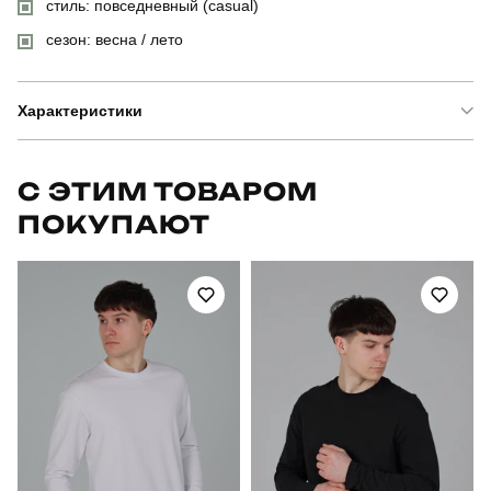
стиль: повседневный (casual)
сезон: весна / лето
Характеристики
Бренд
slavni
С ЭТИМ ТОВАРОМ
ПОКУПАЮТ
Артикул
TSfu52902XLdge
Призначення
для повсякденного носіння
Стиль
повсякденний
Сезон
літо
Склад тканини
95% бавовна, 5% еластан
Країна - виробник
україна