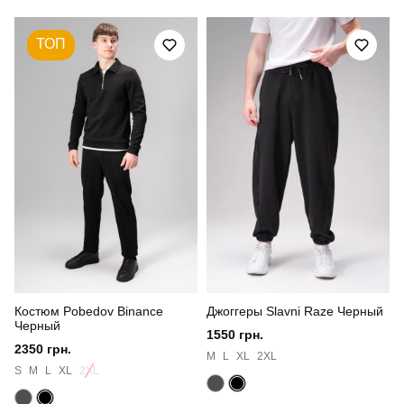
Призначення
для повсякденного носіння
ТОП
Стиль
повсякденний
Сезон
осінь
Склад тканини
матеріал: 100% поліестер
Країна - виробник
україна
Костюм Pobedov Binance
Джоггеры Slavni Raze Черный
Черный
1550 грн.
2350 грн.
M
L
XL
2XL
S
M
L
XL
2XL