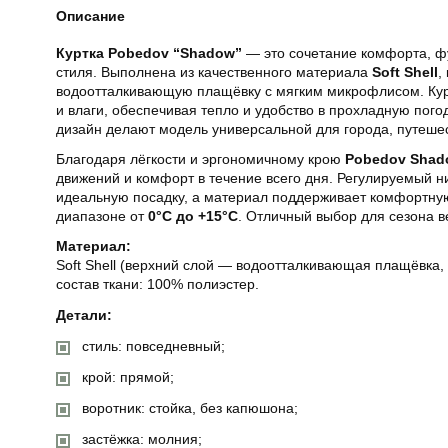
Описание
Куртка Pobedov “Shadow”
— это сочетание комфорта, ф
стиля. Выполнена из качественного материала
Soft Shell
,
водоотталкивающую плащёвку с мягким микрофлисом. Кур
и влаги, обеспечивая тепло и удобство в прохладную пого
дизайн делают модель универсальной для города, путешес
Благодаря лёгкости и эргономичному крою
Pobedov Shad
движений и комфорт в течение всего дня. Регулируемый н
идеальную посадку, а материал поддерживает комфортну
диапазоне от
0°C до +15°C
. Отличный выбор для сезона в
Материал:
Soft Shell (верхний слой — водоотталкивающая плащёвка
состав ткани: 100% полиэстер.
Детали:
стиль: повседневный;
крой: прямой;
воротник: стойка, без капюшона;
застёжка: молния;