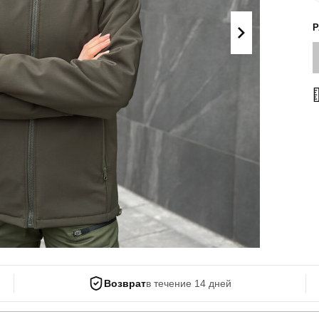
Поло
Літні комплекти
Сорочки
Комбінезони
Футболки
Спортивні
костюми
Майка
Кежуал
ХУДІ, СВІТШОТИ, СВЕТРИ
Кофти
Светри
Світшоти
Худі
Боди
Возврат
в течение 14 дней