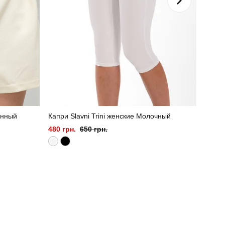
онный
Капри Slavni Trini женские Молочный
Костю
480 грн.
650 грн.
1550 