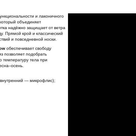
ункциональности и лаконичного
 который объединяет
тка надёжно защищает от ветра
ду. Прямой крой и классический
твий и повседневной носки.
ow
обеспечивает свободу
из позволяет подобрать
ю температуру тела при
есна–осень.
, внутренний — микрофлис);