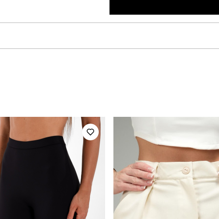
pobedov
Модель
OWku2875Skh
Призначення
повсякденний
Сезон
100% поліестер
Країна - виробник