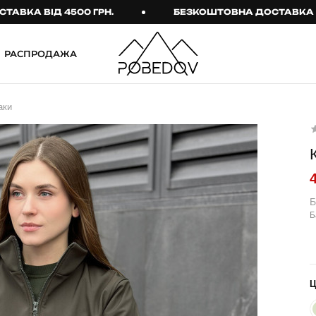
 ВІД 4500 ГРН.
БЕЗКОШТОВНА ДОСТАВКА ВІД 45
РАСПРОДАЖА
ШТАНИ
ТАКТИЧНИЙ ОДЯГ
аки
Брюки
Тактичне спорядження
Джогери
Тактичний жіночий
одяг
Карго
Тактичний чоловічий
Спортивні штани
одяг
Б
Б
Лосины
Тактичні рукавиці
Джинсы
Тактичні шкарпетки
КОМПЛЕКТИ
ТЕРМО-КОМПЛЕКТИ
ФУТБОЛКИ І СОРОЧКИ
Куртка й штани