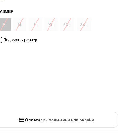
РАЗМЕР
S
M
L
XL
2XL
3XL
Подобрать размер
Оплата
при получении или онлайн