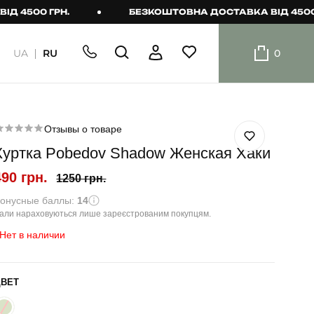
00 ГРН.
БЕЗКОШТОВНА ДОСТАВКА ВІД 4500 ГРН.
UA
RU
0
ШОРТИ
Плавальні
шорти
Отзывы о товаре
Куртка Pobedov Shadow Женская Хаки
Шорти
490 грн.
1250 грн.
онусные баллы:
14
али нараховуються лише зареєстрованим покупцям.
Нет в наличии
ЦВЕТ