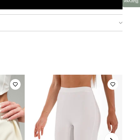
Відгуки
pobedov shadow жіноча
для повсякденного носіння
весна
україна