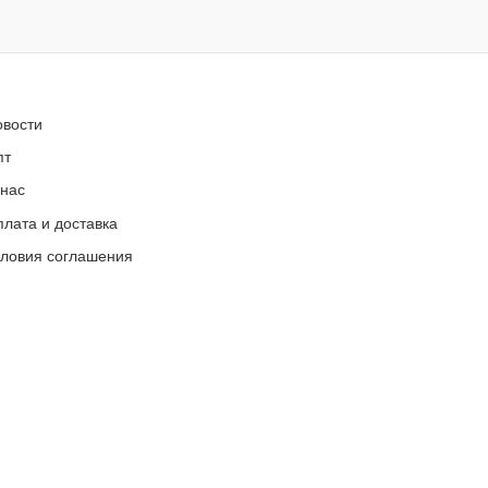
овости
пт
 нас
лата и доставка
словия соглашения