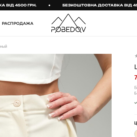
 4500 ГРН.
БЕЗКОШТОВНА ДОСТАВКА ВІД 4500 Г
РАСПРОДАЖА
ШТАНИ
ТАКТИЧНИЙ ОДЯГ
нный
Брюки
Тактичне спорядження
Джогери
Тактичний жіночий
одяг
Карго
Тактичний чоловічий
Спортивні штани
одяг
Б
Б
Лосины
Тактичні рукавиці
Джинсы
Тактичні шкарпетки
КОМПЛЕКТИ
ТЕРМО-КОМПЛЕКТИ
ФУТБОЛКИ І СОРОЧКИ
Куртка й штани