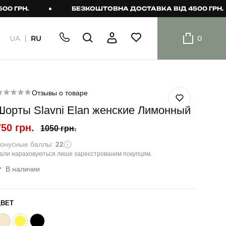
РН.
БЕЗКОШТОВНА ДОСТАВКА ВІД 4500 ГРН.
UA
RU
0
ШОРТИ
Плавальні
шорти
Отзывы о товаре
Шорты Slavni Elan женские Лимонный
Шорти
750 грн.
1050 грн.
онусные баллы:
22
али нараховуються лише зареєстрованим покупцям.
В наличии
ЦВЕТ