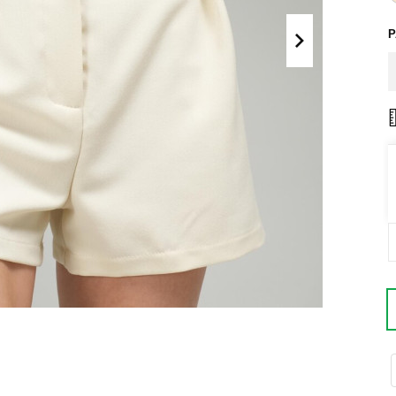
Поло
Літні комплекти
Сорочки
Комбінезони
Футболки
Спортивні
костюми
Майка
Кежуал
ХУДІ, СВІТШОТИ, СВЕТРИ
Кофти
Светри
Світшоти
Худі
Боди