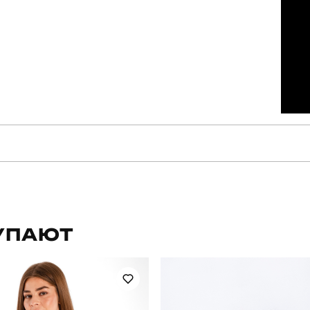
pobedov
Артикул
для повсякденного носіння
Стиль
УПАЮТ
весна-літо
Склад тканини
україна