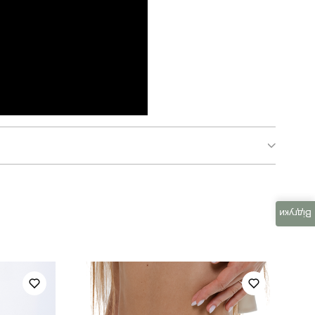
SOhr5325Mci
Відгуки
смарт кежуал
50% віскоза, 40% поліестер, 10% еластан