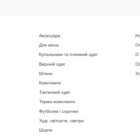
Аксесуари
Н
Для жінок
О
Купальники та пляжний одяг
О
Верхній одяг
Оп
Штани
У
Комплекти
Тактичний одяг
Термо-комплекти
Футболки і сорочки
Худі, світшоти, светри
Шорти