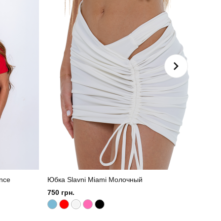
nce
Юбка Slavni Miami Молочный
Футбо
750 грн.
500 г