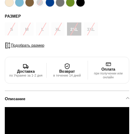
РАЗМЕР
S
M
L
XL
2XL
3XL
Подобрать размер
Оплата
Доставка
Возврат
при получении или
по Украине за 1-2 дня
в течение 14 дней
онлайн
Описание