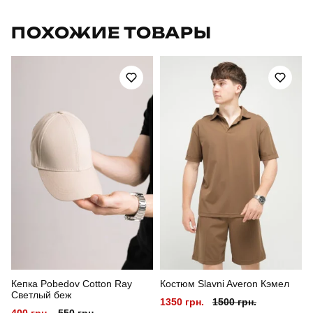
Бренд
pobedov
ПОХОЖИЕ ТОВАРЫ
Модель
pobedov peremoga
Артикул
TSfu4002XLdge
Призначення
для повсякденного носіння
Стиль
повсякденний
Сезон
літо
Склад тканини
95% бавовна, 5% еластан
Країна - виробник
україна
Кепка Pobedov Cotton Ray
Костюм Slavni Averon Кэмел
Светлый беж
1350 грн.
1500 грн.
400 грн.
550 грн.