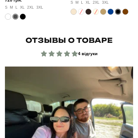
S
M
L
XL
2XL
3XL
S
M
L
XL
2XL
3XL
ОТЗЫВЫ О ТОВАРЕ
4 відгуки