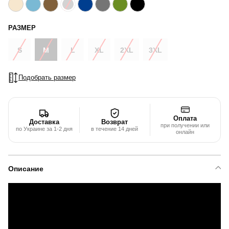
РАЗМЕР
S
M
L
XL
2XL
3XL
Подобрать размер
Оплата
Доставка
Возврат
при получении или
по Украине за 1-2 дня
в течение 14 дней
онлайн
Описание