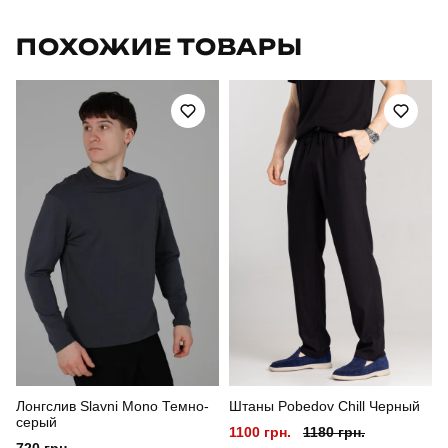
Бренд
pobedov
ПОХОЖИЕ ТОВАРЫ
Модель
pobedov peremoga
Артикул
TSfu400Mdge
Призначення
для повсякденного носіння
Стиль
повсякденний
Сезон
літо
Склад тканини
95% бавовна, 5% еластан
Країна - виробник
україна
Лонгслив Slavni Mono Темно-
Штаны Pobedov Chill Черный
серый
1100 грн.
1180 грн.
720 грн.