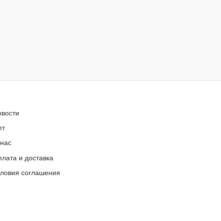
овости
пт
 нас
лата и доставка
словия соглашения