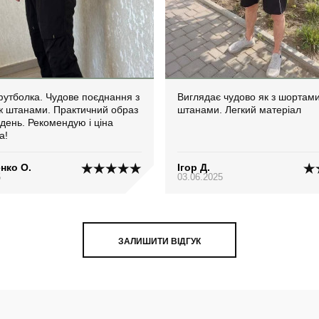
утболка. Чудове поєднання з
Виглядає чудово як з шортами, 
 штанами. Практичний образ
штанами. Легкий матеріал
день. Рекомендую і ціна
а!
нко О.
Ігор Д.
5
03.06.2025
ЗАЛИШИТИ ВІДГУК