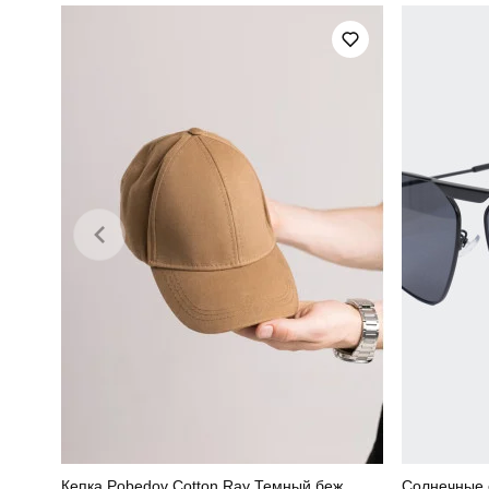
Склад тканини
Кепка Pobedov Cotton Ray Темный беж
Солнечные 