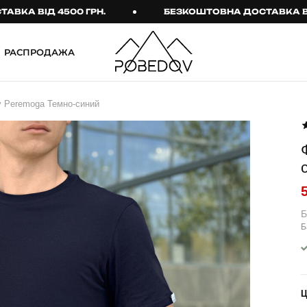
ІД 4500 ГРН.
БЕЗКОШТОВНА ДОСТАВКА ВІД 4500
РАСПРОДАЖА
ШТАНИ
ТАКТИЧНИЙ ОДЯГ
 Peremoga Темно-синий
Брюки
Тактичне спорядження
Джогери
Тактичний жіночий
одяг
Карго
Тактичний чоловічий
Спортивні штани
одяг
Лосины
Тактичні рукавиці
Б
Б
Джинсы
Тактичні шкарпетки
КОМПЛЕКТИ
ТЕРМО-КОМПЛЕКТИ
ФУТБОЛКИ І СОРОЧКИ
Куртка й штани