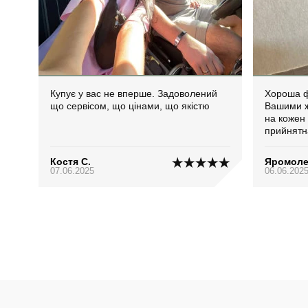
Купує у вас не вперше. Задоволений
Хороша ф
що сервісом, що цінами, що якістю
Вашими ж
на кожен 
прийнятн
Костя С.
Яромоле
07.06.2025
06.06.202