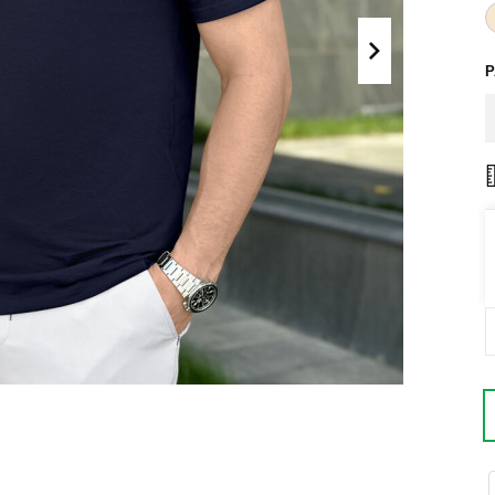
Поло
Літні комплекти
Сорочки
Комбінезони
Футболки
Спортивні
костюми
Майка
Кежуал
ХУДІ, СВІТШОТИ, СВЕТРИ
Кофти
Светри
Світшоти
Худі
Боди