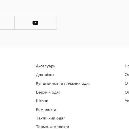
Аксесуари
Н
Для жінок
О
Купальники та пляжний одяг
О
Верхній одяг
Оп
Штани
У
Комплекти
Тактичний одяг
Термо-комплекти