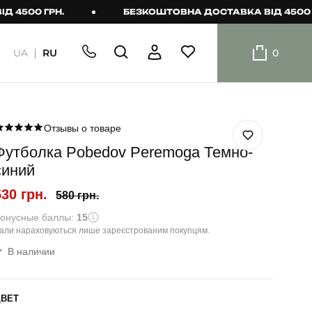
 ГРН.
БЕЗКОШТОВНА ДОСТАВКА ВІД 4500 ГРН.
UA
RU
0
ШОРТИ
Плавальні
шорти
Отзывы о товаре
Футболка Pobedov Peremoga Темно-
Шорти
синий
530 грн.
580 грн.
онусные баллы:
15
али нараховуються лише зареєстрованим покупцям.
В наличии
ЦВЕТ