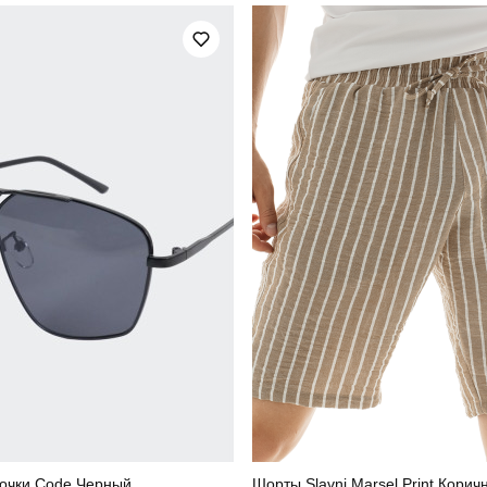
95% бавовна, 5% еластан
Країна - виробник
очки Code Черный
Шорты Slavni Marsel Print Корич