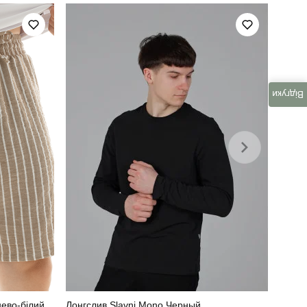
україна
Відгуки
нево-білий
Лонгслив Slavni Mono Черный