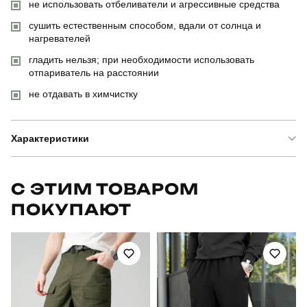
не использовать отбеливатели и агрессивные средства
сушить естественным способом, вдали от солнца и
нагревателей
гладить нельзя; при необходимости использовать
отпариватель на расстоянии
не отдавать в химчистку
Характеристики
Бренд
pobedov
С ЭТИМ ТОВАРОМ
ПОКУПАЮТ
Артикул
OWbb3167Mdb
Призначення
для повсякденного носіння
Стиль
повсякденний
Сезон
осінь