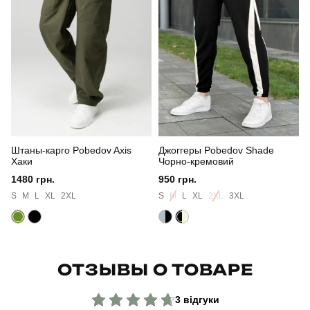
Склад тканини
100% поліестер
Країна - виробник
україна
Штаны-карго Pobedov Axis
Джоггеры Pobedov Shade
Хаки
Чорно-кремовий
1480 грн.
950 грн.
S
M
L
XL
2XL
S
M
L
XL
2XL
3XL
ОТЗЫВЫ О ТОВАРЕ
3 відгуки