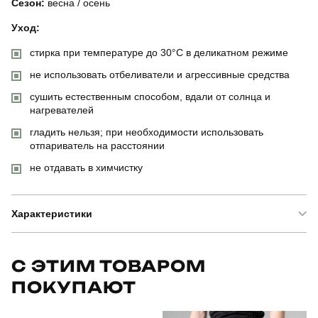
Сезон:
весна / осень
Уход:
стирка при температуре до 30°C в деликатном режиме
не использовать отбеливатели и агрессивные средства
сушить естественным способом, вдали от солнца и
нагревателей
гладить нельзя; при необходимости использовать
отпариватель на расстоянии
не отдавать в химчистку
Характеристики
Бренд
pobedov
С ЭТИМ ТОВАРОМ
ПОКУПАЮТ
Артикул
OWbb3167Mdge
Призначення
для повсякденного носіння