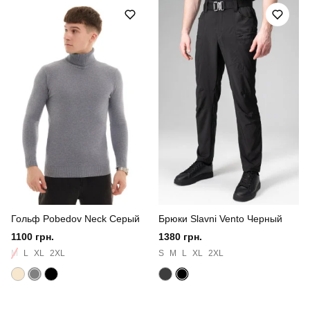
Стиль
повсякденний
Сезон
осінь
Склад тканини
100% поліестер
Країна - виробник
україна
Гольф Pobedov Neck Серый
Брюки Slavni Vento Черный
1100 грн.
1380 грн.
M
L
XL
2XL
S
M
L
XL
2XL