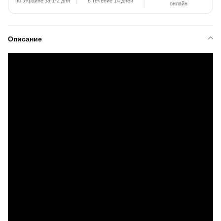
по Украине за 1-2 дня
в течение 14 дней
онлайн
Описание