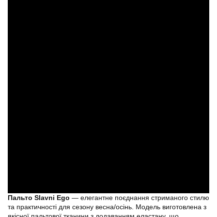
Пальто Slavni Ego
— елегантне поєднання стриманого стилю
та практичності для сезону весна/осінь. Модель виготовлена з
якісної пальтової тканини з додаванням еластану, що