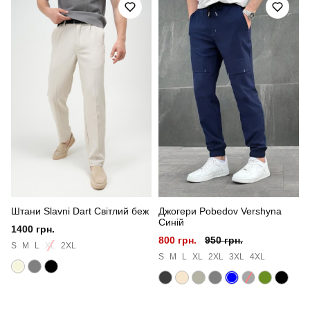
Призначення
для повсякденного носіння
Стать
чоловічий
Стиль
смарт кежуал
Сезон
весна-осінь
Колір
чорний
Штани Slavni Dart Світлий беж
Джогери Pobedov Vershyna
Синій
1400 грн.
800 грн.
950 грн.
S
M
L
XL
2XL
S
M
L
XL
2XL
3XL
4XL