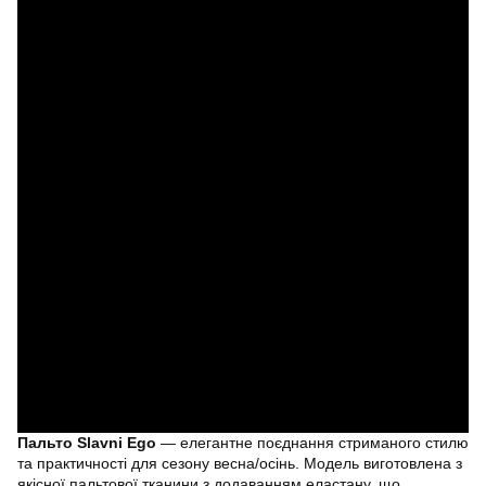
Пальто Slavni Ego
— елегантне поєднання стриманого стилю
та практичності для сезону весна/осінь. Модель виготовлена з
якісної пальтової тканини з додаванням еластану, що