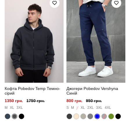
Призначення
для повсякденного носіння
Стать
чоловічий
Стиль
смарт кежуал
Сезон
весна-осінь
Колір
чорний
Кофта Pobedov Temp Темно-
Джогери Pobedov Vershyna
сірий
Синій
1350 грн.
1750 грн.
800 грн.
950 грн.
M
XL
3XL
S
M
L
XL
2XL
3XL
4XL