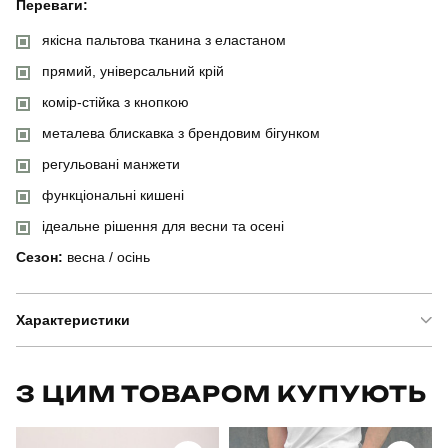
Переваги:
якісна пальтова тканина з еластаном
прямий, універсальний крій
комір-стійка з кнопкою
металева блискавка з брендовим бігунком
регульовані манжети
функціональні кишені
ідеальне рішення для весни та осені
Сезон:
весна / осінь
Характеристики
Бренд
slavni
З ЦИМ ТОВАРОМ КУПУЮТЬ
Артикул
OWpa5255XLba