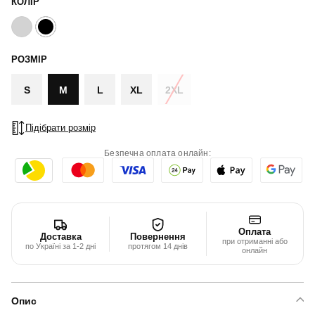
КОЛІР
РОЗМІР
S
M
L
XL
2XL
Підібрати розмір
Безпечна оплата онлайн:
Оплата
Доставка
Повернення
при отриманні або
по Україні за 1-2 дні
протягом 14 днів
онлайн
Опис