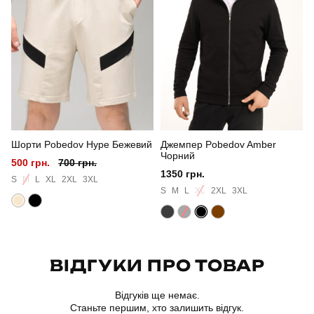
Стиль
смарт кежуал
Сезон
весна-осінь
Колір
чорний
Шорти Pobedov Hype Бежевий
Джемпер Pobedov Amber
Чорний
500 грн.
700 грн.
1350 грн.
S
M
L
XL
2XL
3XL
S
M
L
XL
2XL
3XL
ВІДГУКИ ПРО ТОВАР
Відгуків ще немає.
Станьте першим, хто залишить відгук.