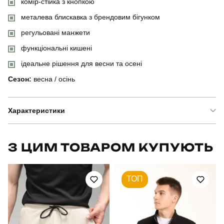
комір-стійка з кнопкою
металева блискавка з брендовим бігунком
регульовані манжети
функціональні кишені
ідеальне рішення для весни та осені
Сезон:
весна / осінь
Характеристики
Бренд
slavni
З ЦИМ ТОВАРОМ КУПУЮТЬ
Артикул
OWpa5255Mba
ТОП
Призначення
для повсякденного носіння
Стать
чоловічий