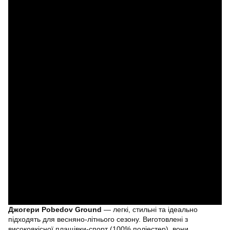
Джогери Pobedov Ground
— легкі, стильні та ідеально
підходять для весняно-літнього сезону. Виготовлені з
високоякісної плащівки-спорт (100% поліестер), вони