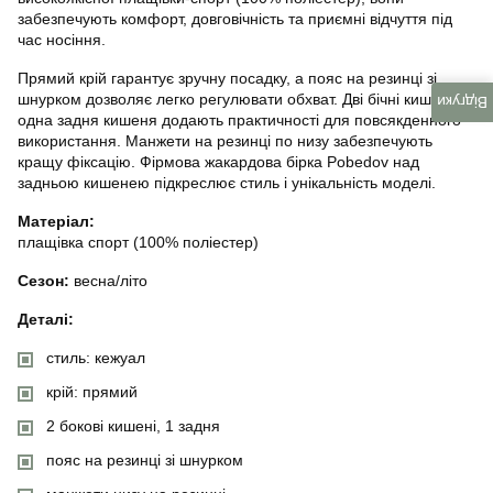
забезпечують комфорт, довговічність та приємні відчуття під
час носіння.
Прямий крій гарантує зручну посадку, а пояс на резинці зі
шнурком дозволяє легко регулювати обхват. Дві бічні кишені та
Відгуки
одна задня кишеня додають практичності для повсякденного
використання. Манжети на резинці по низу забезпечують
кращу фіксацію. Фірмова жакардова бірка Pobedov над
задньою кишенею підкреслює стиль і унікальність моделі.
Матеріал:
плащівка спорт (100% поліестер)
Сезон:
весна/літо
Деталі:
стиль: кежуал
крій: прямий
2 бокові кишені, 1 задня
пояс на резинці зі шнурком