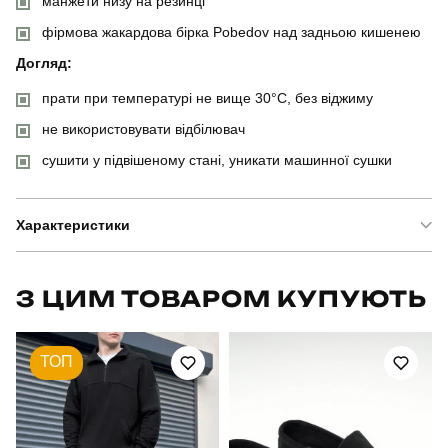
манжети низу на резинці
фірмова жакардова бірка Pobedov над задньою кишенею
Догляд:
прати при температурі не вище 30°C, без віджиму
не використовувати відбілювач
сушити у підвішеному стані, уникати машинної сушки
Характеристики
Бренд
pobedov
З ЦИМ ТОВАРОМ КУПУЮТЬ
Артикул
PNjo30802XLkr
ТОП
Вид
джогери
Призначення
для повсякденного носіння