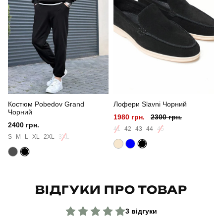
Стать
чоловічий
Стиль
повсякденний
Сезон
весна
Колір
кремовий
Костюм Pobedov Grand
Лофери Slavni Чорний
Матеріал
плащівка
Чорний
1980 грн.
2300 грн.
2400 грн.
Склад тканини
100% поліестер
41
42
43
44
45
S
M
L
XL
2XL
3XL
Країна - виробник
україна
ВІДГУКИ ПРО ТОВАР
3 відгуки