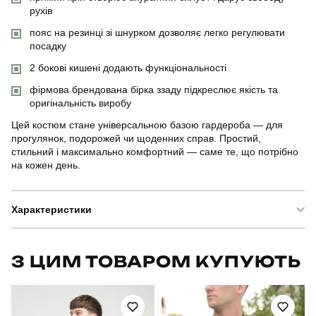
рухів
пояс на резинці зі шнурком дозволяє легко регулювати
посадку
2 бокові кишені додають функціональності
фірмова брендована бірка ззаду підкреслює якість та
оригінальність виробу
Цей костюм стане універсальною базою гардероба — для
прогулянок, подорожей чи щоденних справ. Простий,
стильний і максимально комфортний — саме те, що потрібно
на кожен день.
Характеристики
Бренд
pobedov
З ЦИМ ТОВАРОМ КУПУЮТЬ
Артикул
SBks53053XLdgdfhfdhtj
Призначення
для повсякденного носіння