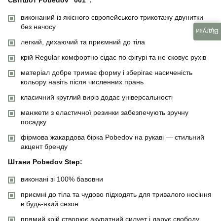
виконаний із якісного європейського трикотажу двунитки
без начосу
Відгуки
легкий, дихаючий та приємний до тіла
крій Regular комфортно сідає по фігурі та не сковує рухів
матеріал добре тримає форму і зберігає насиченість
кольору навіть після численних прань
класичний круглий виріз додає універсальності
манжети з еластичної резинки забезпечують зручну
посадку
фірмова жакардова бірка Pobedov на рукаві — стильний
акцент бренду
Штани Pobedov Step:
виконані зі 100% бавовни
приємні до тіла та чудово підходять для тривалого носіння
в будь-який сезон
прямий крій створює акуратний силует і дарує свободу