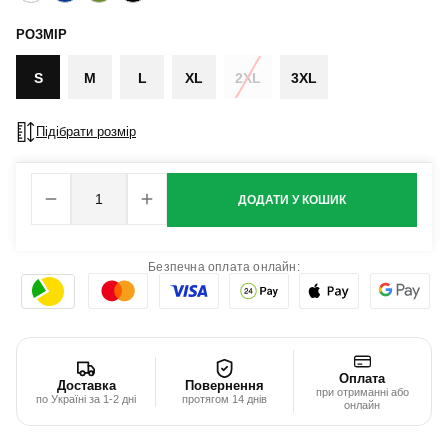
РОЗМІР
S
M
L
XL
2XL
3XL
Підібрати розмір
ДОДАТИ У КОШИК
Безпечна оплата онлайн:
Оплата
Доставка
Повернення
при отриманні або
по Україні за 1-2 дні
протягом 14 днів
онлайн