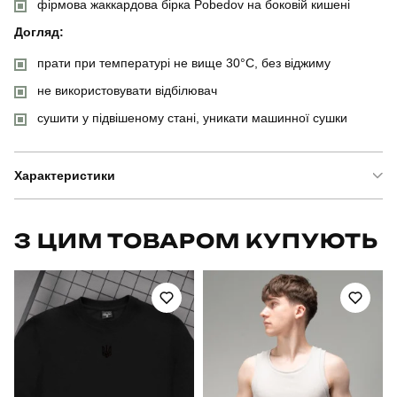
фірмова жаккардова бірка Pobedov на боковій кишені
Догляд:
прати при температурі не вище 30°C, без віджиму
не використовувати відбілювач
сушити у підвішеному стані, уникати машинної сушки
Характеристики
Бренд
pobedov
З ЦИМ ТОВАРОМ КУПУЮТЬ
Модель
pobedov weekend
Артикул
PNjo2894Sge
Призначення
для повсякденного носіння
Стать
чоловічий