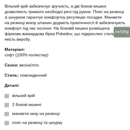
Вільний крій забезпечує зручність, а дві бокові кишені
дозволяють тримати необхідні речі під рукою. Пояс на резинці
зі шнурком гарантує комфортну регуляцію посадки. Манжети
на резинці внизу штанин додають практичності й забезпечують
комфорт під час носіння. На боковій кишені розміщена
Відгуки
фірмова жаккардова бірка Pobedov, що підкреслює стиль і
якість виробу.
Матеріал:
софт (100% поліестер)
Сезон:
весна/літо
Стиль:
повсякденний
Деталі:
вільний крій
2 бокові кишені
манжети низу на резинці
пояс на резинці та шнурку