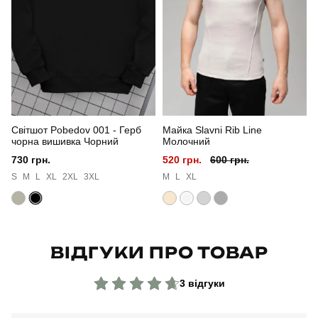
Стиль
повсякденний
Сезон
весна
Колір
сірий
Світшот Pobedov 001 - Герб
Майка Slavni Rib Line
Матеріал
софт
чорна вишивка Чорний
Молочний
730 грн.
520 грн.
600 грн.
Склад тканини
100% поліестер
S
M
L
XL
2XL
3XL
M
L
XL
Країна - виробник
україна
ВІДГУКИ ПРО ТОВАР
3 відгуки